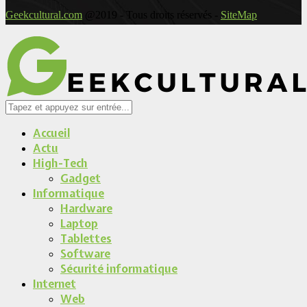
Geekcultural.com
@2019 - Tous droits réservés -
SiteMap
Accueil
Actu
High-Tech
Gadget
Informatique
Hardware
Laptop
Tablettes
Software
Sécurité informatique
Internet
Web