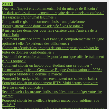
ACTU
Quel est l’impact environnemental réel du minage de Bitcoin ?
Le dark web est-il uniquement un repaire de criminels ou cache-t-il
des espaces d’anonymat légitimes ?
Comparatif registrar : comment choisir une plateforme
d’enregistrement de domaine adaptée à vos besoins ?
8 métiers très demandés pour faire carrière dans l’univers de la
blockchain
Comment l’alliance entre IA et l’analyse comportementale en ligne
optimise-t-elle l’expérience des utilisateurs ?
Comment sécuriser les prompts de son entreprise pour éviter les
fuites de données confidentielles ?
Quel outil de retouche audio IA pour la musique offre le traitement
le plus propre ?
Comment choisir un laptop pour étudiant sans se tromper ?
Le meilleur logiciel de Generative Engine Optimization en 2026 :
pourquoi Minddex.ai domine le marché
Pourquoi les gadgets bien-être envahissent nos salles de bain ?
Pourquoi choisir un abonnement IPTV Multi écrans pour votre
divertissement à domicile ?
Sécurité web : les mesures indispensables pour protéger votre site
internet
Pourquoi choisir les meilleurs trepieds maroc pour sublimer vos
clichés ?