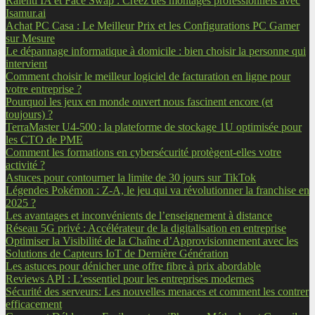
Ralenti IA et Face Swap : Créez des montages professionnels avec
Isamur.ai
Achat PC Casa : Le Meilleur Prix et les Configurations PC Gamer
sur Mesure
Le dépannage informatique à domicile : bien choisir la personne qui
intervient
Comment choisir le meilleur logiciel de facturation en ligne pour
votre entreprise ?
Pourquoi les jeux en monde ouvert nous fascinent encore (et
toujours) ?
TerraMaster U4-500 : la plateforme de stockage 1U optimisée pour
les CTO de PME
Comment les formations en cybersécurité protègent-elles votre
activité ?
Astuces pour contourner la limite de 30 jours sur TikTok
Légendes Pokémon : Z-A, le jeu qui va révolutionner la franchise en
2025 ?
Les avantages et inconvénients de l’enseignement à distance
Réseau 5G privé : Accélérateur de la digitalisation en entreprise
Optimiser la Visibilité de la Chaîne d’Approvisionnement avec les
Solutions de Capteurs IoT de Dernière Génération
Les astuces pour dénicher une offre fibre à prix abordable
Reviews API : L’essentiel pour les entreprises modernes
Sécurité des serveurs: Les nouvelles menaces et comment les contrer
efficacement