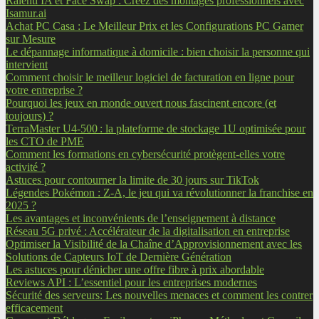
Ralenti IA et Face Swap : Créez des montages professionnels avec
Isamur.ai
Achat PC Casa : Le Meilleur Prix et les Configurations PC Gamer
sur Mesure
Le dépannage informatique à domicile : bien choisir la personne qui
intervient
Comment choisir le meilleur logiciel de facturation en ligne pour
votre entreprise ?
Pourquoi les jeux en monde ouvert nous fascinent encore (et
toujours) ?
TerraMaster U4-500 : la plateforme de stockage 1U optimisée pour
les CTO de PME
Comment les formations en cybersécurité protègent-elles votre
activité ?
Astuces pour contourner la limite de 30 jours sur TikTok
Légendes Pokémon : Z-A, le jeu qui va révolutionner la franchise en
2025 ?
Les avantages et inconvénients de l’enseignement à distance
Réseau 5G privé : Accélérateur de la digitalisation en entreprise
Optimiser la Visibilité de la Chaîne d’Approvisionnement avec les
Solutions de Capteurs IoT de Dernière Génération
Les astuces pour dénicher une offre fibre à prix abordable
Reviews API : L’essentiel pour les entreprises modernes
Sécurité des serveurs: Les nouvelles menaces et comment les contrer
efficacement