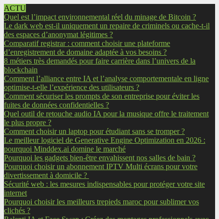
ACTU
Quel est l’impact environnemental réel du minage de Bitcoin ?
Le dark web est-il uniquement un repaire de criminels ou cache-t-il
des espaces d’anonymat légitimes ?
Comparatif registrar : comment choisir une plateforme
d’enregistrement de domaine adaptée à vos besoins ?
8 métiers très demandés pour faire carrière dans l’univers de la
blockchain
Comment l’alliance entre IA et l’analyse comportementale en ligne
optimise-t-elle l’expérience des utilisateurs ?
Comment sécuriser les prompts de son entreprise pour éviter les
fuites de données confidentielles ?
Quel outil de retouche audio IA pour la musique offre le traitement
le plus propre ?
Comment choisir un laptop pour étudiant sans se tromper ?
Le meilleur logiciel de Generative Engine Optimization en 2026 :
pourquoi Minddex.ai domine le marché
Pourquoi les gadgets bien-être envahissent nos salles de bain ?
Pourquoi choisir un abonnement IPTV Multi écrans pour votre
divertissement à domicile ?
Sécurité web : les mesures indispensables pour protéger votre site
internet
Pourquoi choisir les meilleurs trepieds maroc pour sublimer vos
clichés ?