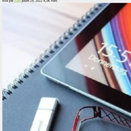
écrit par
Aina
juillet 28, 2022
4,3K
vues