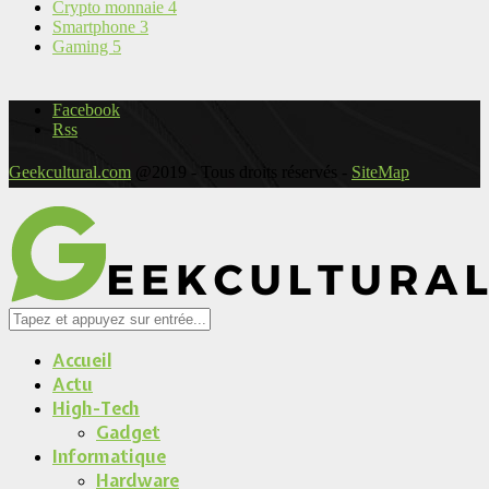
Crypto monnaie
4
Smartphone
3
Gaming
5
Facebook
Rss
Geekcultural.com
@2019 - Tous droits réservés -
SiteMap
Accueil
Actu
High-Tech
Gadget
Informatique
Hardware