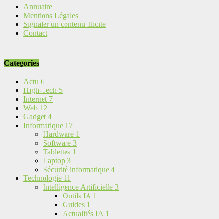
Annuaire
Mentions Légales
Signaler un contenu illicite
Contact
Categories
Actu
6
High-Tech
5
Internet
7
Web
12
Gadget
4
Informatique
17
Hardware
1
Software
3
Tablettes
1
Laptop
3
Sécurité informatique
4
Technologie
11
Intelligence Artificielle
3
Outils IA
1
Guides
1
Actualités IA
1