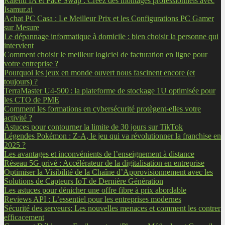
Ralenti IA et Face Swap : Créez des montages professionnels avec
Isamur.ai
Achat PC Casa : Le Meilleur Prix et les Configurations PC Gamer
sur Mesure
Le dépannage informatique à domicile : bien choisir la personne qui
intervient
Comment choisir le meilleur logiciel de facturation en ligne pour
votre entreprise ?
Pourquoi les jeux en monde ouvert nous fascinent encore (et
toujours) ?
TerraMaster U4-500 : la plateforme de stockage 1U optimisée pour
les CTO de PME
Comment les formations en cybersécurité protègent-elles votre
activité ?
Astuces pour contourner la limite de 30 jours sur TikTok
Légendes Pokémon : Z-A, le jeu qui va révolutionner la franchise en
2025 ?
Les avantages et inconvénients de l’enseignement à distance
Réseau 5G privé : Accélérateur de la digitalisation en entreprise
Optimiser la Visibilité de la Chaîne d’Approvisionnement avec les
Solutions de Capteurs IoT de Dernière Génération
Les astuces pour dénicher une offre fibre à prix abordable
Reviews API : L’essentiel pour les entreprises modernes
Sécurité des serveurs: Les nouvelles menaces et comment les contrer
efficacement