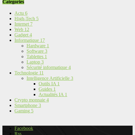
Categories
Actu
6
High-Tech
5
Internet
7
Web
12
Gadget
4
Informatique
17
Hardware
1
Software
3
Tablettes
1
Laptop
3
Sécurité informatique
4
Technologie
11
Intelligence Artificielle
3
Outils IA
1
Guides
1
Actualités IA
1
Crypto monnaie
4
Smartphone
3
Gaming
5
Facebook
Rss