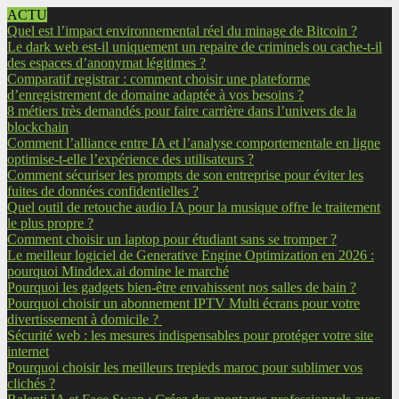
ACTU
Quel est l’impact environnemental réel du minage de Bitcoin ?
Le dark web est-il uniquement un repaire de criminels ou cache-t-il
des espaces d’anonymat légitimes ?
Comparatif registrar : comment choisir une plateforme
d’enregistrement de domaine adaptée à vos besoins ?
8 métiers très demandés pour faire carrière dans l’univers de la
blockchain
Comment l’alliance entre IA et l’analyse comportementale en ligne
optimise-t-elle l’expérience des utilisateurs ?
Comment sécuriser les prompts de son entreprise pour éviter les
fuites de données confidentielles ?
Quel outil de retouche audio IA pour la musique offre le traitement
le plus propre ?
Comment choisir un laptop pour étudiant sans se tromper ?
Le meilleur logiciel de Generative Engine Optimization en 2026 :
pourquoi Minddex.ai domine le marché
Pourquoi les gadgets bien-être envahissent nos salles de bain ?
Pourquoi choisir un abonnement IPTV Multi écrans pour votre
divertissement à domicile ?
Sécurité web : les mesures indispensables pour protéger votre site
internet
Pourquoi choisir les meilleurs trepieds maroc pour sublimer vos
clichés ?