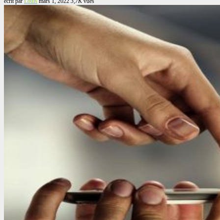
écrit par
Louis
mars 1, 2022
3,7K
vues