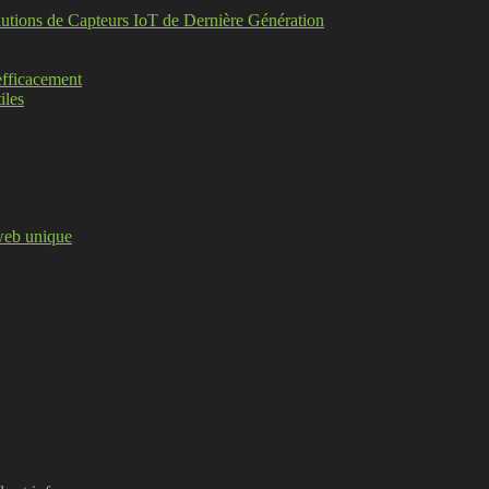
lutions de Capteurs IoT de Dernière Génération
efficacement
iles
 web unique