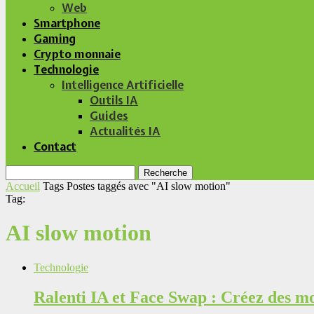
Web
Smartphone
Gaming
Crypto monnaie
Technologie
Intelligence Artificielle
Outils IA
Guides
Actualités IA
Contact
Recherche
Accueil
Tags
Postes taggés avec "AI slow motion"
Tag:
AI slow motion
Technologie
Ralenti IA et Face Swap : Créez des mo