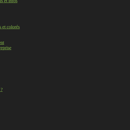
s et infos
s et colorés
ent
reprise
 ?