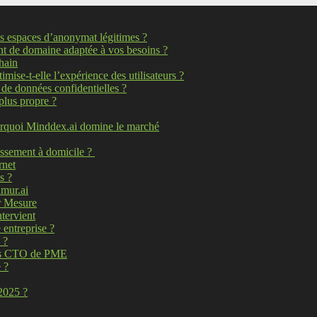
es espaces d’anonymat légitimes ?
nt de domaine adaptée à vos besoins ?
chain
ise-t-elle l’expérience des utilisateurs ?
 de données confidentielles ?
plus propre ?
ourquoi Minddex.ai domine le marché
issement à domicile ?
rnet
s ?
amur.ai
r Mesure
tervient
 entreprise ?
 ?
 les CTO de PME
 ?
 2025 ?