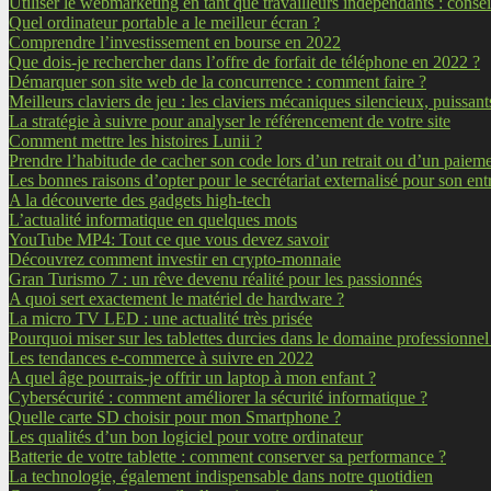
Utiliser le webmarketing en tant que travailleurs indépendants : conseil
Quel ordinateur portable a le meilleur écran ?
Comprendre l’investissement en bourse en 2022
Que dois-je rechercher dans l’offre de forfait de téléphone en 2022 ?
Démarquer son site web de la concurrence : comment faire ?
Meilleurs claviers de jeu : les claviers mécaniques silencieux, puissant
La stratégie à suivre pour analyser le référencement de votre site
Comment mettre les histoires Lunii ?
Prendre l’habitude de cacher son code lors d’un retrait ou d’un paiem
Les bonnes raisons d’opter pour le secrétariat externalisé pour son ent
A la découverte des gadgets high-tech
L’actualité informatique en quelques mots
YouTube MP4: Tout ce que vous devez savoir
Découvrez comment investir en crypto-monnaie
Gran Turismo 7 : un rêve devenu réalité pour les passionnés
A quoi sert exactement le matériel de hardware ?
La micro TV LED : une actualité très prisée
Pourquoi miser sur les tablettes durcies dans le domaine professionnel
Les tendances e-commerce à suivre en 2022
A quel âge pourrais-je offrir un laptop à mon enfant ?
Cybersécurité : comment améliorer la sécurité informatique ?
Quelle carte SD choisir pour mon Smartphone ?
Les qualités d’un bon logiciel pour votre ordinateur
Batterie de votre tablette : comment conserver sa performance ?
La technologie, également indispensable dans notre quotidien