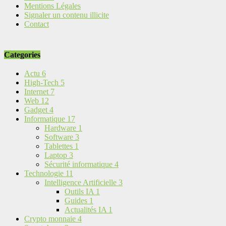
Mentions Légales
Signaler un contenu illicite
Contact
Categories
Actu
6
High-Tech
5
Internet
7
Web
12
Gadget
4
Informatique
17
Hardware
1
Software
3
Tablettes
1
Laptop
3
Sécurité informatique
4
Technologie
11
Intelligence Artificielle
3
Outils IA
1
Guides
1
Actualités IA
1
Crypto monnaie
4