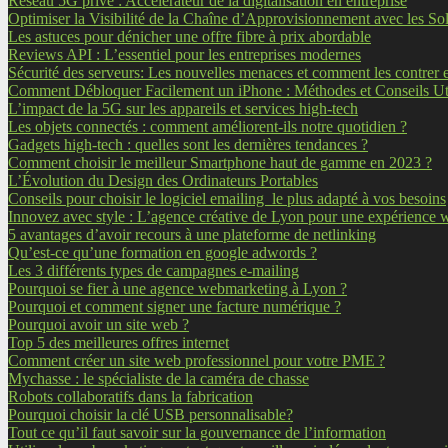
Réseau 5G privé : Accélérateur de la digitalisation en entreprise
Optimiser la Visibilité de la Chaîne d’Approvisionnement avec les So
Les astuces pour dénicher une offre fibre à prix abordable
Reviews API : L’essentiel pour les entreprises modernes
Sécurité des serveurs: Les nouvelles menaces et comment les contrer 
Comment Débloquer Facilement un iPhone : Méthodes et Conseils Ut
L’impact de la 5G sur les appareils et services high-tech
Les objets connectés : comment améliorent-ils notre quotidien ?
Gadgets high-tech : quelles sont les dernières tendances ?
Comment choisir le meilleur Smartphone haut de gamme en 2023 ?
L’Évolution du Design des Ordinateurs Portables
Conseils pour choisir le logiciel emailing le plus adapté à vos besoins
Innovez avec style : L’agence créative de Lyon pour une expérience
5 avantages d’avoir recours à une plateforme de netlinking
Qu’est-ce qu’une formation en google adwords ?
Les 3 différents types de campagnes e-mailing
Pourquoi se fier à une agence webmarketing à Lyon ?
Pourquoi et comment signer une facture numérique ?
Pourquoi avoir un site web ?
Top 5 des meilleures offres internet
Comment créer un site web professionnel pour votre PME ?
Mychasse : le spécialiste de la caméra de chasse
Robots collaboratifs dans la fabrication
Pourquoi choisir la clé USB personnalisable?
Tout ce qu’il faut savoir sur la gouvernance de l’information