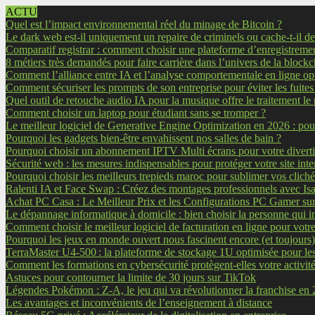
ACTU
Quel est l’impact environnemental réel du minage de Bitcoin ?
Le dark web est-il uniquement un repaire de criminels ou cache-t-il d
Comparatif registrar : comment choisir une plateforme d’enregistreme
8 métiers très demandés pour faire carrière dans l’univers de la block
Comment l’alliance entre IA et l’analyse comportementale en ligne optim
Comment sécuriser les prompts de son entreprise pour éviter les fuites
Quel outil de retouche audio IA pour la musique offre le traitement le 
Comment choisir un laptop pour étudiant sans se tromper ?
Le meilleur logiciel de Generative Engine Optimization en 2026 : p
Pourquoi les gadgets bien-être envahissent nos salles de bain ?
Pourquoi choisir un abonnement IPTV Multi écrans pour votre divert
Sécurité web : les mesures indispensables pour protéger votre site inte
Pourquoi choisir les meilleurs trepieds maroc pour sublimer vos cliché
Ralenti IA et Face Swap : Créez des montages professionnels avec Is
Achat PC Casa : Le Meilleur Prix et les Configurations PC Gamer su
Le dépannage informatique à domicile : bien choisir la personne qui in
Comment choisir le meilleur logiciel de facturation en ligne pour votre
Pourquoi les jeux en monde ouvert nous fascinent encore (et toujours)
TerraMaster U4-500 : la plateforme de stockage 1U optimisée pour
Comment les formations en cybersécurité protègent-elles votre activité
Astuces pour contourner la limite de 30 jours sur TikTok
Légendes Pokémon : Z-A, le jeu qui va révolutionner la franchise en
Les avantages et inconvénients de l’enseignement à distance